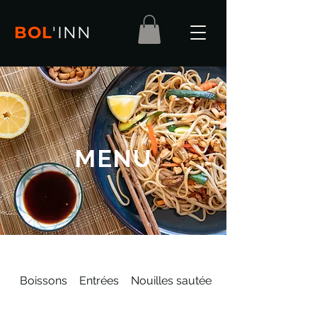
BOL
'
INN
MENU
Boissons
Entrées
Nouilles sautées