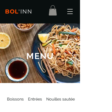
BOL
'
INN
MENU
Boissons
Entrées
Nouilles sautées