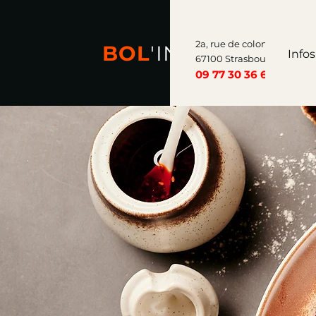
2a, rue de colonne
BOL
'
INN
Infos
67100 Strasbourg
09 77 30 36 68