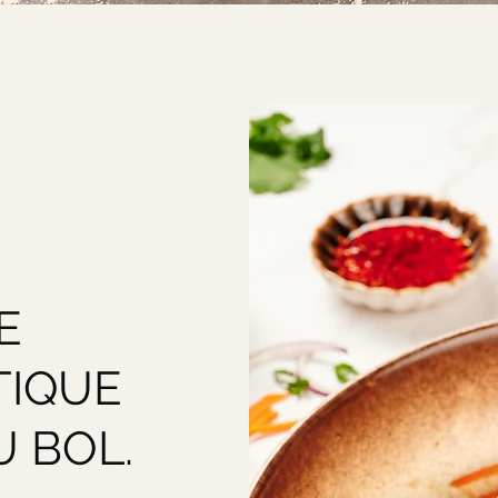
E
TIQUE
U BOL.