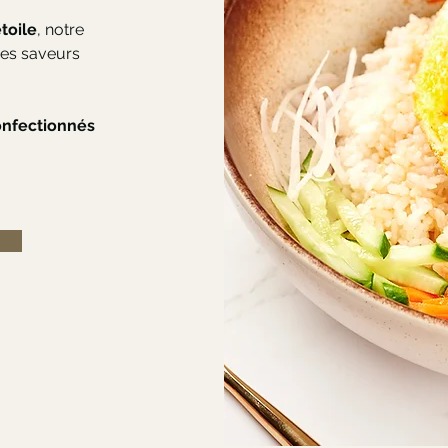
toile
, notre
des saveurs
onfectionnés