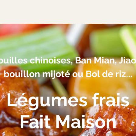
uilles chinoises, Ban Mian, Jiao
bouillon mijoté ou Bol de riz...
Légumes frais
Fait Maison